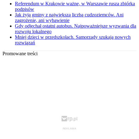
Referendum w Krakowie ważne, w Warszawie rusza zbiórka
podpisów
Jak żyją gminy z największą liczbą cudzoziemców. Ani
zagrożenie, ani wybawienie
Gdy odjechał ostatni autobus. Najpoważniejsze wyzwania dla
rozwoju lokalnego
Mniej dzieci w przedszkolach. Samorządy szukają nowych
rozwiązań
Promowane treści