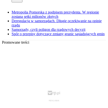
Metropolia Pomorska z podpisem prezydenta. W regionie
zostaną setki milionów złotych
Deregulacja w samorządach. Długie oczekiwanie na opinię
rządu
Samorządy, czyli poligon dla rządowych decyzji
Spór o przepisy dotyczące zmiany granic sąsiadujących gmin
Promowane treści