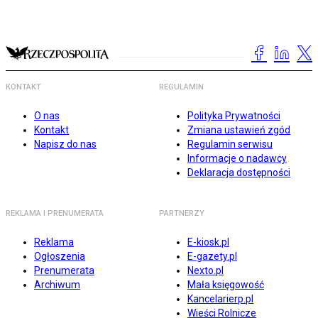
KONTAKT
REGULAMIN
O nas
Polityka Prywatności
Kontakt
Zmiana ustawień zgód
Napisz do nas
Regulamin serwisu
Informacje o nadawcy
Deklaracja dostępności
REKLAMA I PRENUMERATA
PARTNERZY
Reklama
E-kiosk.pl
Ogłoszenia
E-gazety.pl
Prenumerata
Nexto.pl
Archiwum
Mała księgowość
Kancelarierp.pl
Wieści Rolnicze