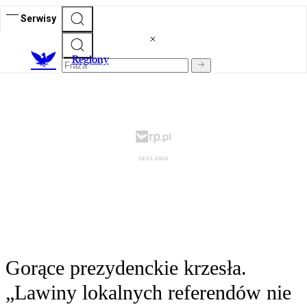
Serwisy
R
egiony
Gorące prezydenckie krzesła.
„Lawiny lokalnych referendów nie