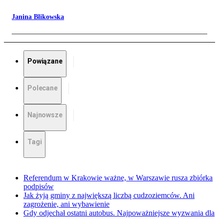
Janina Blikowska
Powiązane
Polecane
Najnowsze
Tagi
Referendum w Krakowie ważne, w Warszawie rusza zbiórka
podpisów
Jak żyją gminy z największą liczbą cudzoziemców. Ani
zagrożenie, ani wybawienie
Gdy odjechał ostatni autobus. Najpoważniejsze wyzwania dla