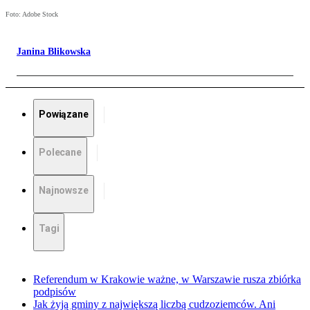
Foto: Adobe Stock
Janina Blikowska
Powiązane
Polecane
Najnowsze
Tagi
Referendum w Krakowie ważne, w Warszawie rusza zbiórka
podpisów
Jak żyją gminy z największą liczbą cudzoziemców. Ani