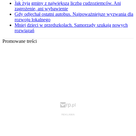
Jak żyją gminy z największą liczbą cudzoziemców. Ani
zagrożenie, ani wybawienie
Gdy odjechał ostatni autobus. Najpoważniejsze wyzwania dla
rozwoju lokalnego
Mniej dzieci w przedszkolach. Samorządy szukają nowych
rozwiązań
Promowane treści