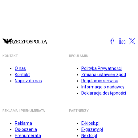
KONTAKT
REGULAMIN
O nas
Polityka Prywatności
Kontakt
Zmiana ustawień zgód
Napisz do nas
Regulamin serwisu
Informacje o nadawcy
Deklaracja dostępności
REKLAMA I PRENUMERATA
PARTNERZY
Reklama
E-kiosk.pl
Ogłoszenia
E-gazety.pl
Prenumerata
Nexto.pl