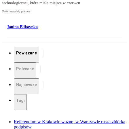
technologicznej, która miała miejsce w czerwcu
Foto: materiały prasowe
Janina Blikowska
Powiązane
Polecane
Najnowsze
Tagi
Referendum w Krakowie ważne, w Warszawie rusza zbiórka
podpisów