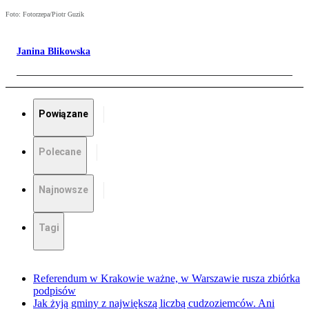
Foto: Fotorzepa/Piotr Guzik
Janina Blikowska
Powiązane
Polecane
Najnowsze
Tagi
Referendum w Krakowie ważne, w Warszawie rusza zbiórka
podpisów
Jak żyją gminy z największą liczbą cudzoziemców. Ani