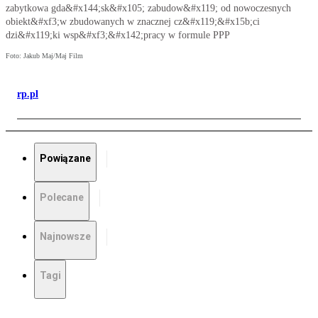
zabytkowa gda&#x144;sk&#x105; zabudow&#x119; od nowoczesnych
obiekt&#xf3;w zbudowanych w znacznej cz&#x119;&#x15b;ci
dzi&#x119;ki wsp&#xf3;&#x142;pracy w formule PPP
Foto: Jakub Maj/Maj Film
rp.pl
Powiązane
Polecane
Najnowsze
Tagi