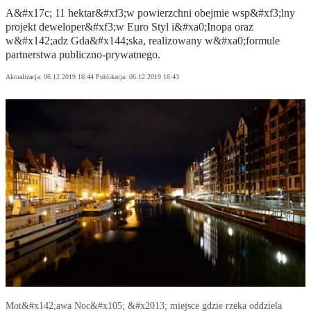
A&#x17c; 11 hektar&#xf3;w powierzchni obejmie wsp&#xf3;lny
projekt deweloper&#xf3;w Euro Styl i&#xa0;Inopa oraz
w&#x142;adz Gda&#x144;ska, realizowany w&#xa0;formule
partnerstwa publiczno-prywatnego.
Aktualizacja:
06.12.2019 16:44
Publikacja:
06.12.2019 16:43
Mot&#x142;awa Noc&#x105; &#x2013; miejsce gdzie rzeka oddziela