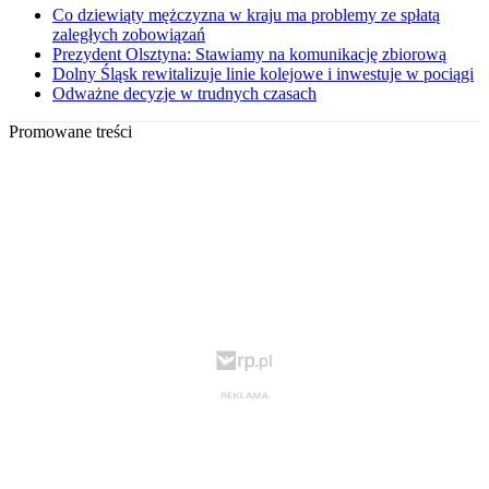
Co dziewiąty mężczyzna w kraju ma problemy ze spłatą
zaległych zobowiązań
Prezydent Olsztyna: Stawiamy na komunikację zbiorową
Dolny Śląsk rewitalizuje linie kolejowe i inwestuje w pociągi
Odważne decyzje w trudnych czasach
Promowane treści