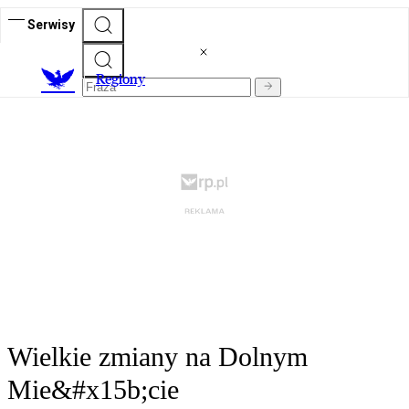
Serwisy
R
egiony
Wielkie zmiany na Dolnym
Mie&#x15b;cie