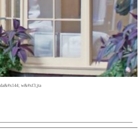
ada&#x144; w&#xf3;jta