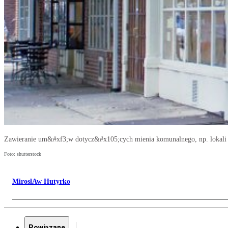
Zawieranie um&#xf3;w dotycz&#x105;cych mienia komunalnego, np. lokal
Foto: shutterstock
MirosłAw Hutyrko
Powiązane