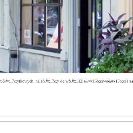
i u&#x17c;ytkowych, nale&#x17c;y do w&#x142;a&#x15b;ciwo&#x15b;ci i z