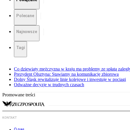
Polecane
Najnowsze
Tagi
Co dziewiąty mężczyzna w kraju ma problemy ze spłatą zaleg
Prezydent Olsztyna: Stawiamy na komunikację zbiorową
Dolny Śląsk rewitalizuje linie kolejowe i inwestuje w pociągi
Odważne decyzje w trudnych czasach
Promowane treści
KONTAKT
O nas