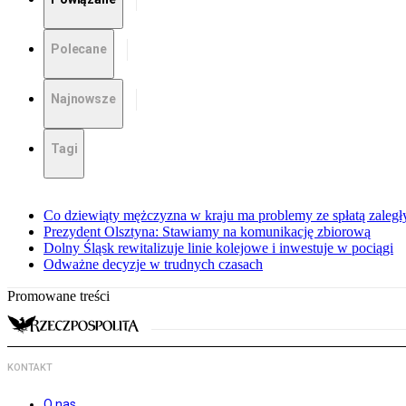
Polecane
Najnowsze
Tagi
Co dziewiąty mężczyzna w kraju ma problemy ze spłatą zaleg
Prezydent Olsztyna: Stawiamy na komunikację zbiorową
Dolny Śląsk rewitalizuje linie kolejowe i inwestuje w pociągi
Odważne decyzje w trudnych czasach
Promowane treści
KONTAKT
O nas