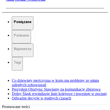
Powiązane
Polecane
Najnowsze
Tagi
Co dziewiąty mężczyzna w kraju ma problemy ze spłatą
zaległych zobowiązań
Prezydent Olsztyna: Stawiamy na komunikację zbiorową
Dolny Śląsk rewitalizuje linie kolejowe i inwestuje w pociągi
Odważne decyzje w trudnych czasach
Promowane treści