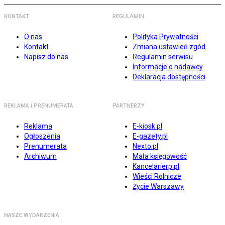
KONTAKT
REGULAMIN
O nas
Polityka Prywatności
Kontakt
Zmiana ustawień zgód
Napisz do nas
Regulamin serwisu
Informacje o nadawcy
Deklaracja dostępności
REKLAMA I PRENUMERATA
PARTNERZY
Reklama
E-kiosk.pl
Ogłoszenia
E-gazety.pl
Prenumerata
Nexto.pl
Archiwum
Mała księgowość
Kancelarierp.pl
Wieści Rolnicze
Życie Warszawy
NASZE WYDARZENIA