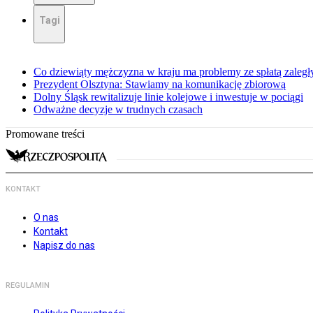
Tagi
Co dziewiąty mężczyzna w kraju ma problemy ze spłatą zaleg
Prezydent Olsztyna: Stawiamy na komunikację zbiorową
Dolny Śląsk rewitalizuje linie kolejowe i inwestuje w pociągi
Odważne decyzje w trudnych czasach
Promowane treści
KONTAKT
O nas
Kontakt
Napisz do nas
REGULAMIN