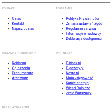
KONTAKT
REGULAMIN
O nas
Polityka Prywatności
Kontakt
Zmiana ustawień zgód
Napisz do nas
Regulamin serwisu
Informacje o nadawcy
Deklaracja dostępności
REKLAMA I PRENUMERATA
PARTNERZY
Reklama
E-kiosk.pl
Ogłoszenia
E-gazety.pl
Prenumerata
Nexto.pl
Archiwum
Mała księgowość
Kancelarierp.pl
Wieści Rolnicze
Życie Warszawy
NASZE WYDARZENIA