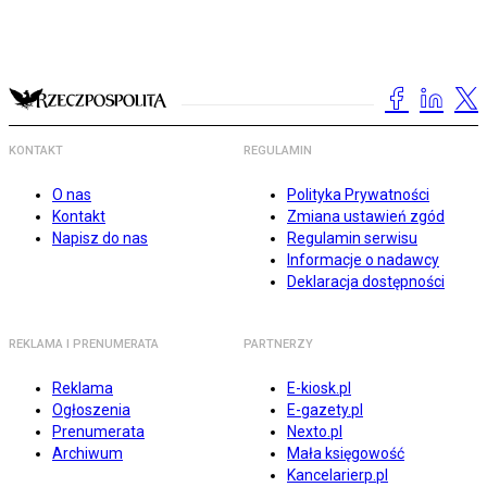
KONTAKT
REGULAMIN
O nas
Polityka Prywatności
Kontakt
Zmiana ustawień zgód
Napisz do nas
Regulamin serwisu
Informacje o nadawcy
Deklaracja dostępności
REKLAMA I PRENUMERATA
PARTNERZY
Reklama
E-kiosk.pl
Ogłoszenia
E-gazety.pl
Prenumerata
Nexto.pl
Archiwum
Mała księgowość
Kancelarierp.pl