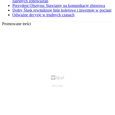
zaległych zobowiązań
Prezydent Olsztyna: Stawiamy na komunikację zbiorową
Dolny Śląsk rewitalizuje linie kolejowe i inwestuje w pociągi
Odważne decyzje w trudnych czasach
Promowane treści