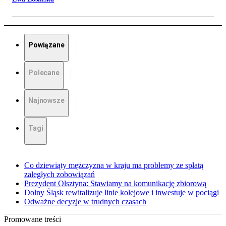
Powiązane
Polecane
Najnowsze
Tagi
Co dziewiąty mężczyzna w kraju ma problemy ze spłatą
zaległych zobowiązań
Prezydent Olsztyna: Stawiamy na komunikację zbiorową
Dolny Śląsk rewitalizuje linie kolejowe i inwestuje w pociągi
Odważne decyzje w trudnych czasach
Promowane treści