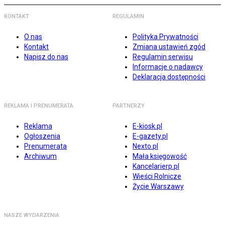
KONTAKT
REGULAMIN
O nas
Polityka Prywatności
Kontakt
Zmiana ustawień zgód
Napisz do nas
Regulamin serwisu
Informacje o nadawcy
Deklaracja dostępności
REKLAMA I PRENUMERATA
PARTNERZY
Reklama
E-kiosk.pl
Ogłoszenia
E-gazety.pl
Prenumerata
Nexto.pl
Archiwum
Mała księgowość
Kancelarierp.pl
Wieści Rolnicze
Życie Warszawy
NASZE WYDARZENIA