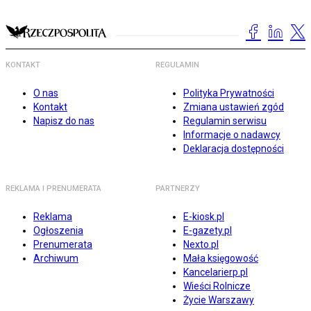
KONTAKT
REGULAMIN
O nas
Polityka Prywatności
Kontakt
Zmiana ustawień zgód
Napisz do nas
Regulamin serwisu
Informacje o nadawcy
Deklaracja dostępności
REKLAMA I PRENUMERATA
PARTNERZY
Reklama
E-kiosk.pl
Ogłoszenia
E-gazety.pl
Prenumerata
Nexto.pl
Archiwum
Mała księgowość
Kancelarierp.pl
Wieści Rolnicze
Życie Warszawy