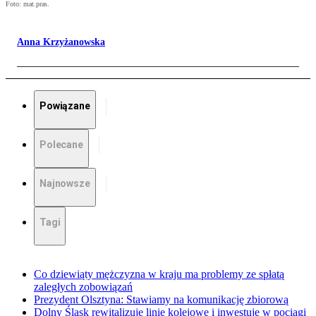
Foto: mat.pras.
Anna Krzyżanowska
Powiązane
Polecane
Najnowsze
Tagi
Co dziewiąty mężczyzna w kraju ma problemy ze spłatą
zaległych zobowiązań
Prezydent Olsztyna: Stawiamy na komunikację zbiorową
Dolny Śląsk rewitalizuje linie kolejowe i inwestuje w pociągi