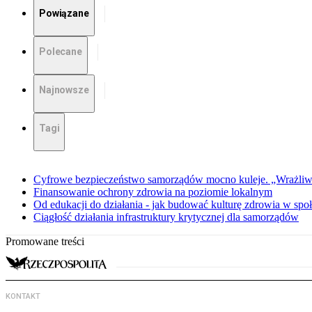
Powiązane
Polecane
Najnowsze
Tagi
Cyfrowe bezpieczeństwo samorządów mocno kuleje. „Wrażliwy 
Finansowanie ochrony zdrowia na poziomie lokalnym
Od edukacji do działania - jak budować kulturę zdrowia w spo
Ciągłość działania infrastruktury krytycznej dla samorządów
Promowane treści
KONTAKT