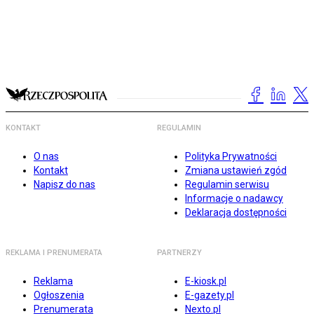
KONTAKT
REGULAMIN
O nas
Polityka Prywatności
Kontakt
Zmiana ustawień zgód
Napisz do nas
Regulamin serwisu
Informacje o nadawcy
Deklaracja dostępności
REKLAMA I PRENUMERATA
PARTNERZY
Reklama
E-kiosk.pl
Ogłoszenia
E-gazety.pl
Prenumerata
Nexto.pl