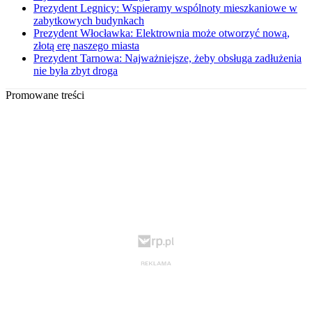
Prezydent Legnicy: Wspieramy wspólnoty mieszkaniowe w
zabytkowych budynkach
Prezydent Włocławka: Elektrownia może otworzyć nową,
złotą erę naszego miasta
Prezydent Tarnowa: Najważniejsze, żeby obsługa zadłużenia
nie była zbyt droga
Promowane treści