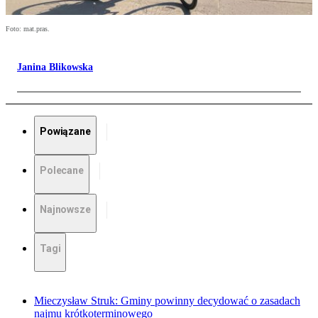
Foto: mat.pras.
Janina Blikowska
Powiązane
Polecane
Najnowsze
Tagi
Mieczysław Struk: Gminy powinny decydować o zasadach
najmu krótkoterminowego