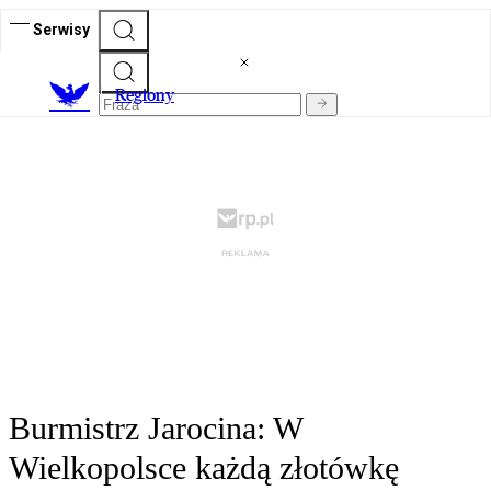
Serwisy
R
egiony
Burmistrz Jarocina: W
Wielkopolsce każdą złotówkę