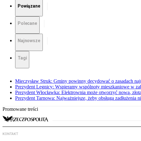
Powiązane
Polecane
Najnowsze
Tagi
Mieczysław Struk: Gminy powinny decydować o zasadach na
Prezydent Legnicy: Wspieramy wspólnoty mieszkaniowe w z
Prezydent Włocławka: Elektrownia może otworzyć nową, złotą
Prezydent Tarnowa: Najważniejsze, żeby obsługa zadłużenia ni
Promowane treści
KONTAKT