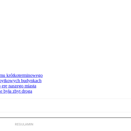
jmu krótkoterminowego
abytkowych budynkach
 erę naszego miasta
e była zbyt droga
REGULAMIN