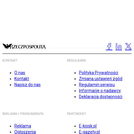
KONTAKT
REGULAMIN
O nas
Polityka Prywatności
Kontakt
Zmiana ustawień zgód
Napisz do nas
Regulamin serwisu
Informacje o nadawcy
Deklaracja dostępności
REKLAMA I PRENUMERATA
PARTNERZY
Reklama
E-kiosk.pl
Ogłoszenia
E-gazety.pl