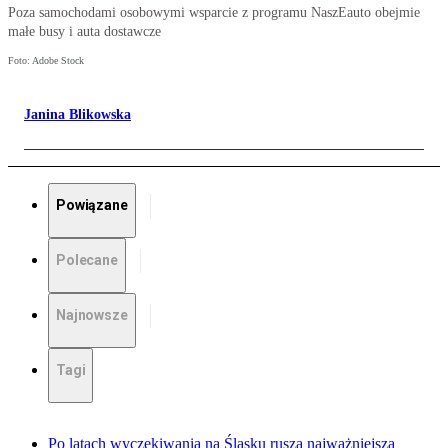
Poza samochodami osobowymi wsparcie z programu NaszEauto obejmie
małe busy i auta dostawcze
Foto: Adobe Stock
Janina Blikowska
Powiązane
Polecane
Najnowsze
Tagi
Po latach wyczekiwania na Śląsku rusza najważniejsza