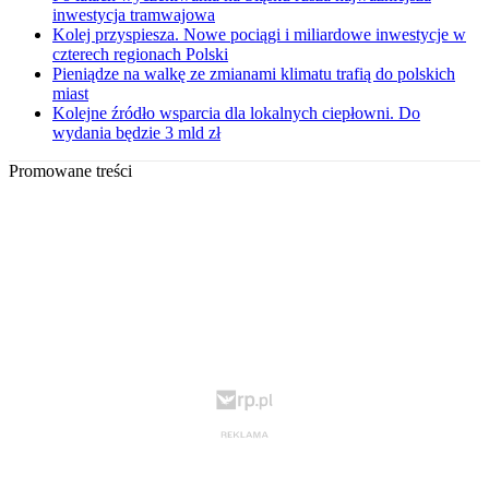
inwestycja tramwajowa
Kolej przyspiesza. Nowe pociągi i miliardowe inwestycje w
czterech regionach Polski
Pieniądze na walkę ze zmianami klimatu trafią do polskich
miast
Kolejne źródło wsparcia dla lokalnych ciepłowni. Do
wydania będzie 3 mld zł
Promowane treści