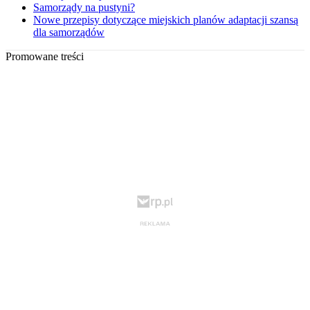
Samorządy na pustyni?
Nowe przepisy dotyczące miejskich planów adaptacji szansą
dla samorządów
Promowane treści