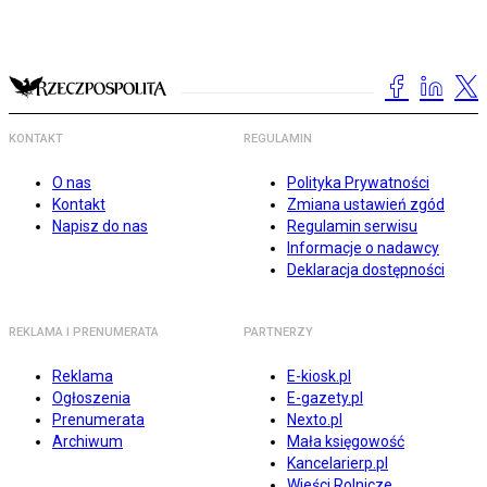
KONTAKT
REGULAMIN
O nas
Polityka Prywatności
Kontakt
Zmiana ustawień zgód
Napisz do nas
Regulamin serwisu
Informacje o nadawcy
Deklaracja dostępności
REKLAMA I PRENUMERATA
PARTNERZY
Reklama
E-kiosk.pl
Ogłoszenia
E-gazety.pl
Prenumerata
Nexto.pl
Archiwum
Mała księgowość
Kancelarierp.pl
Wieści Rolnicze