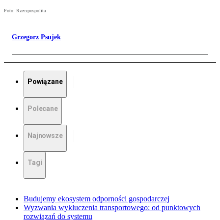
Foto: Rzeczpospolita
Grzegorz Psujek
Powiązane
Polecane
Najnowsze
Tagi
Budujemy ekosystem odporności gospodarczej
Wyzwania wykluczenia transportowego: od punktowych
rozwiązań do systemu