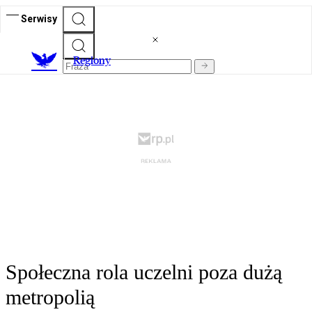
Serwisy
R
egiony
Społeczna rola uczelni poza dużą
metropolią