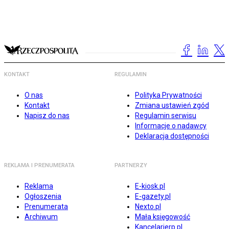
KONTAKT
REGULAMIN
O nas
Polityka Prywatności
Kontakt
Zmiana ustawień zgód
Napisz do nas
Regulamin serwisu
Informacje o nadawcy
Deklaracja dostępności
REKLAMA I PRENUMERATA
PARTNERZY
Reklama
E-kiosk.pl
Ogłoszenia
E-gazety.pl
Prenumerata
Nexto.pl
Archiwum
Mała księgowość
Kancelarierp.pl