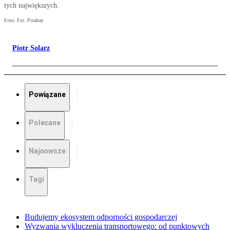
tych największych.
Foto: Fot. Pixabay
Piotr Solarz
Powiązane
Polecane
Najnowsze
Tagi
Budujemy ekosystem odporności gospodarczej
Wyzwania wykluczenia transportowego: od punktowych