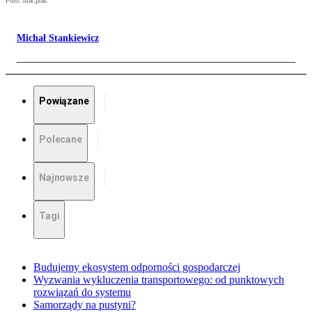
Foto: mat.pras.
Michał Stankiewicz
Powiązane
Polecane
Najnowsze
Tagi
Budujemy ekosystem odporności gospodarczej
Wyzwania wykluczenia transportowego: od punktowych
rozwiązań do systemu
Samorządy na pustyni?