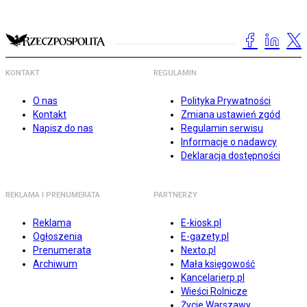
KONTAKT
REGULAMIN
O nas
Polityka Prywatności
Kontakt
Zmiana ustawień zgód
Napisz do nas
Regulamin serwisu
Informacje o nadawcy
Deklaracja dostępności
REKLAMA I PRENUMERATA
PARTNERZY
Reklama
E-kiosk.pl
Ogłoszenia
E-gazety.pl
Prenumerata
Nexto.pl
Archiwum
Mała księgowość
Kancelarierp.pl
Wieści Rolnicze
Życie Warszawy