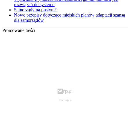
rozwiązań do systemu
Samorządy na pustyni?
Nowe przepisy dotyczące miejskich planów adaptacji szansą
dla samorządów
Promowane treści