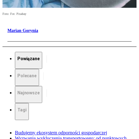
Foto: Fot. Pixabay
Marian Gorynia
Powiązane
Polecane
Najnowsze
Tagi
Budujemy ekosystem odporności gospodarczej
Wyzwania wykluczenia transportowego: od punktowych