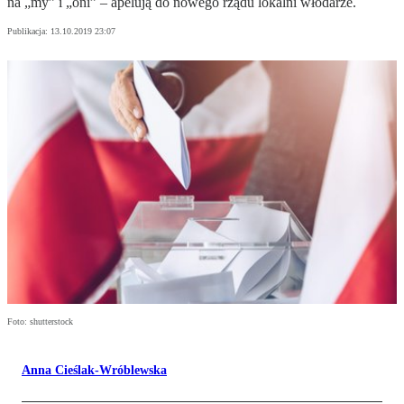
na „my” i „oni” – apelują do nowego rządu lokalni włodarze.
Publikacja:
13.10.2019 23:07
Foto: shutterstock
Anna Cieślak-Wróblewska