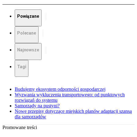
Powiązane
Polecane
Najnowsze
Tagi
Budujemy ekosystem odporności gospodarczej
Wyzwania wykluczenia transportowego: od punktowych
rozwiązań do systemu
Samorządy na pustyni?
Nowe przepisy dotyczące miejskich planów adaptacji szansą
dla samorządów
Promowane treści