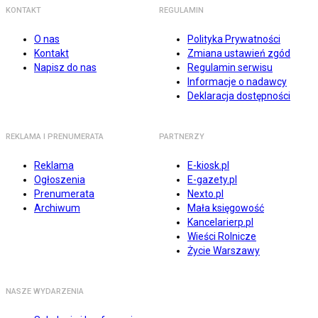
KONTAKT
REGULAMIN
O nas
Polityka Prywatności
Kontakt
Zmiana ustawień zgód
Napisz do nas
Regulamin serwisu
Informacje o nadawcy
Deklaracja dostępności
REKLAMA I PRENUMERATA
PARTNERZY
Reklama
E-kiosk.pl
Ogłoszenia
E-gazety.pl
Prenumerata
Nexto.pl
Archiwum
Mała księgowość
Kancelarierp.pl
Wieści Rolnicze
Życie Warszawy
NASZE WYDARZENIA