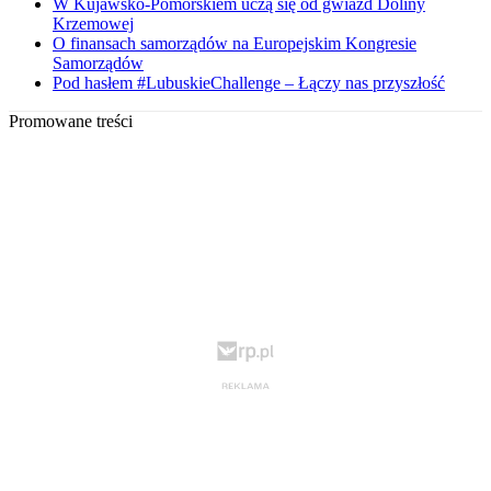
W Kujawsko-Pomorskiem uczą się od gwiazd Doliny
Krzemowej
O finansach samorządów na Europejskim Kongresie
Samorządów
Pod hasłem #LubuskieChallenge – Łączy nas przyszłość
Promowane treści