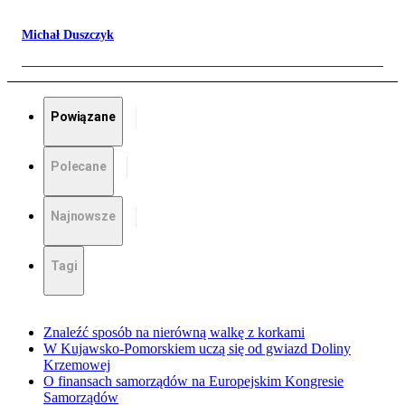
Michał Duszczyk
Powiązane
Polecane
Najnowsze
Tagi
Znaleźć sposób na nierówną walkę z korkami
W Kujawsko-Pomorskiem uczą się od gwiazd Doliny
Krzemowej
O finansach samorządów na Europejskim Kongresie
Samorządów