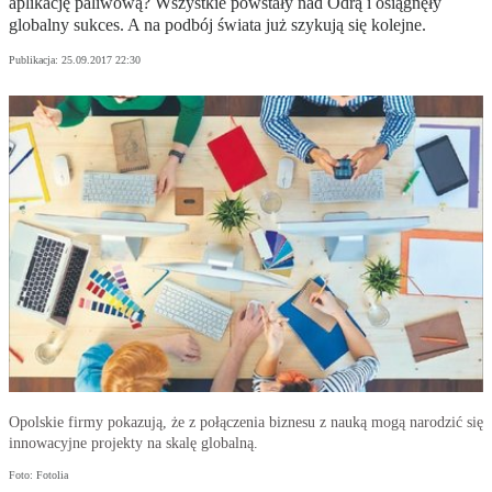
aplikację paliwową? Wszystkie powstały nad Odrą i osiągnęły
globalny sukces. A na podbój świata już szykują się kolejne.
Publikacja:
25.09.2017 22:30
Opolskie firmy pokazują, że z połączenia biznesu z nauką mogą narodzić się
innowacyjne projekty na skalę globalną.
Foto: Fotolia