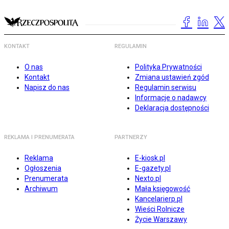
KONTAKT
REGULAMIN
O nas
Polityka Prywatności
Kontakt
Zmiana ustawień zgód
Napisz do nas
Regulamin serwisu
Informacje o nadawcy
Deklaracja dostępności
REKLAMA I PRENUMERATA
PARTNERZY
Reklama
E-kiosk.pl
Ogłoszenia
E-gazety.pl
Prenumerata
Nexto.pl
Archiwum
Mała księgowość
Kancelarierp.pl
Wieści Rolnicze
Życie Warszawy