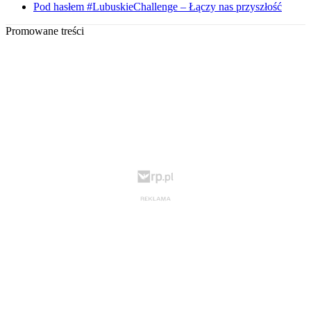
Pod hasłem #LubuskieChallenge – Łączy nas przyszłość
Promowane treści