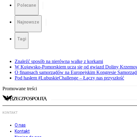
Polecane
Najnowsze
Tagi
Znaleźć sposób na nierówną walkę z korkami
W Kujawsko-Pomorskiem uczą się od gwiazd Doliny Krzemo
O finansach samorządów na Europejskim Kongresie Samorzą
Pod hasłem #LubuskieChallenge – Łączy nas przyszłość
Promowane treści
KONTAKT
O nas
Kontakt