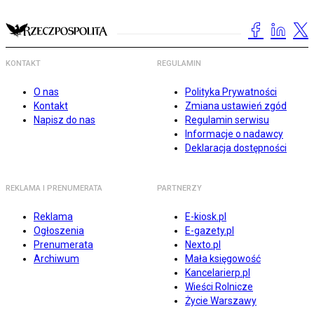
KONTAKT
REGULAMIN
O nas
Polityka Prywatności
Kontakt
Zmiana ustawień zgód
Napisz do nas
Regulamin serwisu
Informacje o nadawcy
Deklaracja dostępności
REKLAMA I PRENUMERATA
PARTNERZY
Reklama
E-kiosk.pl
Ogłoszenia
E-gazety.pl
Prenumerata
Nexto.pl
Archiwum
Mała księgowość
Kancelarierp.pl
Wieści Rolnicze
Życie Warszawy