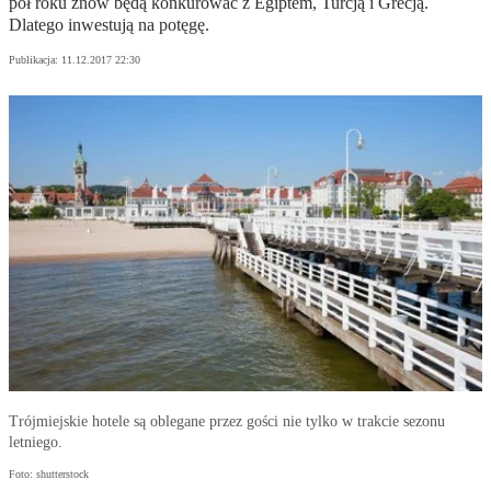
pół roku znów będą konkurować z Egiptem, Turcją i Grecją.
Dlatego inwestują na potęgę.
Publikacja:
11.12.2017 22:30
Trójmiejskie hotele są oblegane przez gości nie tylko w trakcie sezonu
letniego.
Foto: shutterstock