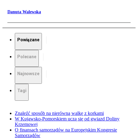
Danuta Walewska
Powiązane
Polecane
Najnowsze
Tagi
Znaleźć sposób na nierówną walkę z korkami
W Kujawsko-Pomorskiem uczą się od gwiazd Doliny
Krzemowej
O finansach samorządów na Europejskim Kongresie
Samorządów