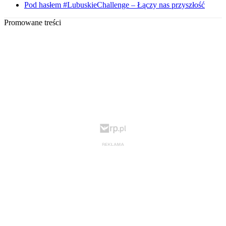
Pod hasłem #LubuskieChallenge – Łączy nas przyszłość
Promowane treści