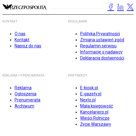
KONTAKT
REGULAMIN
O nas
Polityka Prywatności
Kontakt
Zmiana ustawień zgód
Napisz do nas
Regulamin serwisu
Informacje o nadawcy
Deklaracja dostępności
REKLAMA I PRENUMERATA
PARTNERZY
Reklama
E-kiosk.pl
Ogłoszenia
E-gazety.pl
Prenumerata
Nexto.pl
Archiwum
Mała księgowość
Kancelarierp.pl
Wieści Rolnicze
Życie Warszawy