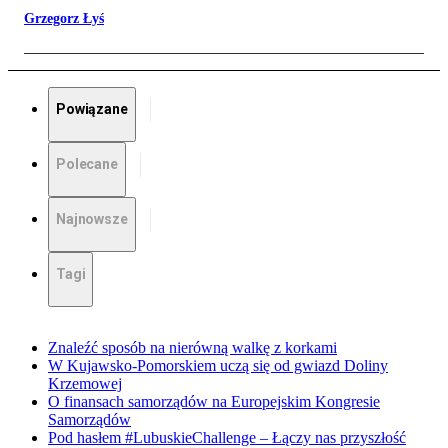
Grzegorz Łyś
Powiązane
Polecane
Najnowsze
Tagi
Znaleźć sposób na nierówną walkę z korkami
W Kujawsko-Pomorskiem uczą się od gwiazd Doliny
Krzemowej
O finansach samorządów na Europejskim Kongresie
Samorządów
Pod hasłem #LubuskieChallenge – Łączy nas przyszłość