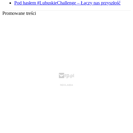
Pod hasłem #LubuskieChallenge – Łączy nas przyszłość
Promowane treści