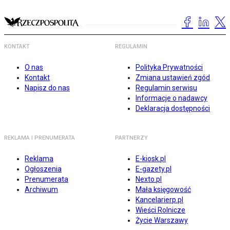
KONTAKT
REGULAMIN
O nas
Polityka Prywatności
Kontakt
Zmiana ustawień zgód
Napisz do nas
Regulamin serwisu
Informacje o nadawcy
Deklaracja dostępności
REKLAMA I PRENUMERATA
PARTNERZY
Reklama
E-kiosk.pl
Ogłoszenia
E-gazety.pl
Prenumerata
Nexto.pl
Archiwum
Mała księgowość
Kancelarierp.pl
Wieści Rolnicze
Życie Warszawy