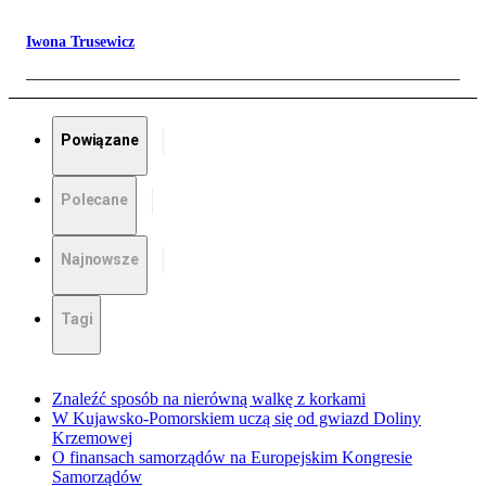
Iwona Trusewicz
Powiązane
Polecane
Najnowsze
Tagi
Znaleźć sposób na nierówną walkę z korkami
W Kujawsko-Pomorskiem uczą się od gwiazd Doliny
Krzemowej
O finansach samorządów na Europejskim Kongresie
Samorządów