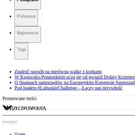
Polecane
Najnowsze
Tagi
Znaleźć sposób na nierówną walkę z korkami
W Kujawsko-Pomorskiem uczą się od gwiazd Doliny Krzemo
O finansach samorządów na Europejskim Kongresie Samorzą
Pod hasłem #LubuskieChallenge – Łączy nas przyszłość
Promowane treści
KONTAKT
O nas