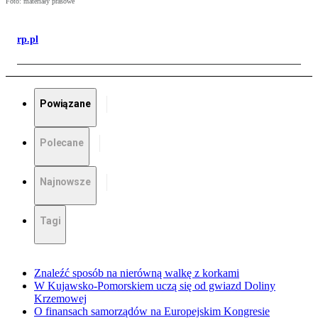
Foto: materiały prasowe
rp.pl
Powiązane
Polecane
Najnowsze
Tagi
Znaleźć sposób na nierówną walkę z korkami
W Kujawsko-Pomorskiem uczą się od gwiazd Doliny
Krzemowej
O finansach samorządów na Europejskim Kongresie