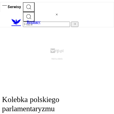
Serwisy
R
egiony
Kolebka polskiego
parlamentaryzmu