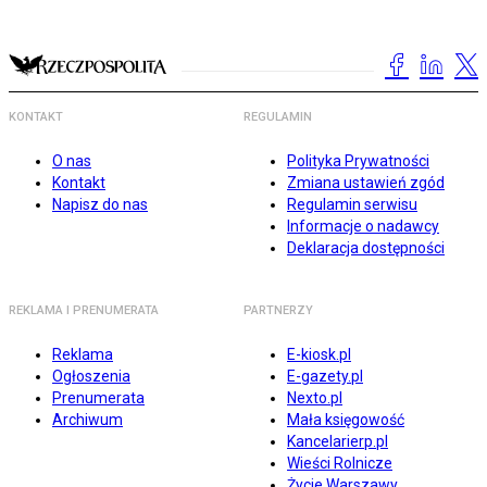
KONTAKT
REGULAMIN
O nas
Polityka Prywatności
Kontakt
Zmiana ustawień zgód
Napisz do nas
Regulamin serwisu
Informacje o nadawcy
Deklaracja dostępności
REKLAMA I PRENUMERATA
PARTNERZY
Reklama
E-kiosk.pl
Ogłoszenia
E-gazety.pl
Prenumerata
Nexto.pl
Archiwum
Mała księgowość
Kancelarierp.pl
Wieści Rolnicze
Życie Warszawy