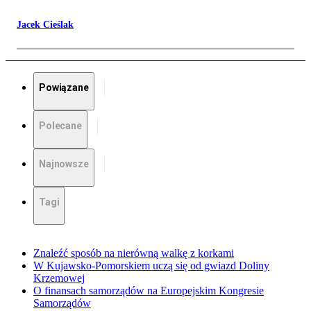
Jacek Cieślak
Powiązane
Polecane
Najnowsze
Tagi
Znaleźć sposób na nierówną walkę z korkami
W Kujawsko-Pomorskiem uczą się od gwiazd Doliny
Krzemowej
O finansach samorządów na Europejskim Kongresie
Samorządów