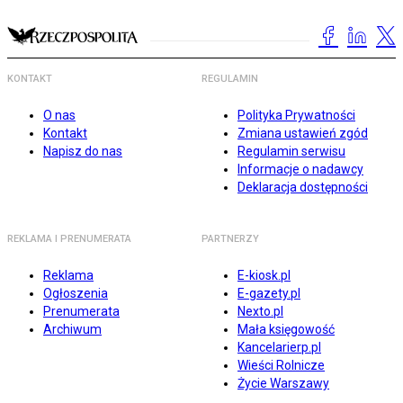
KONTAKT
REGULAMIN
O nas
Polityka Prywatności
Kontakt
Zmiana ustawień zgód
Napisz do nas
Regulamin serwisu
Informacje o nadawcy
Deklaracja dostępności
REKLAMA I PRENUMERATA
PARTNERZY
Reklama
E-kiosk.pl
Ogłoszenia
E-gazety.pl
Prenumerata
Nexto.pl
Archiwum
Mała księgowość
Kancelarierp.pl
Wieści Rolnicze
Życie Warszawy