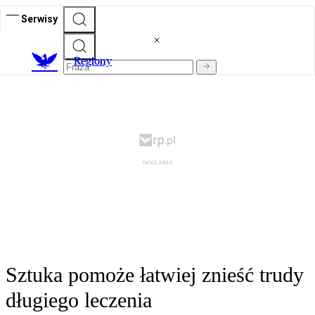
Serwisy
R
egiony
Sztuka pomoże łatwiej znieść trudy
długiego leczenia