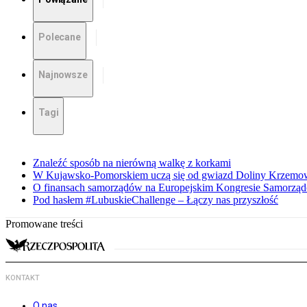
Polecane
Najnowsze
Tagi
Znaleźć sposób na nierówną walkę z korkami
W Kujawsko-Pomorskiem uczą się od gwiazd Doliny Krzemo
O finansach samorządów na Europejskim Kongresie Samorzą
Pod hasłem #LubuskieChallenge – Łączy nas przyszłość
Promowane treści
KONTAKT
O nas