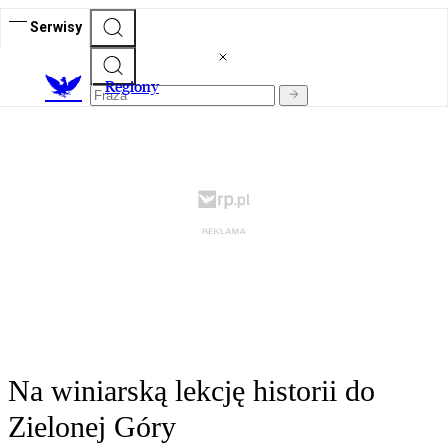
Serwisy
R
egiony
Na winiarską lekcję historii do
Zielonej Góry