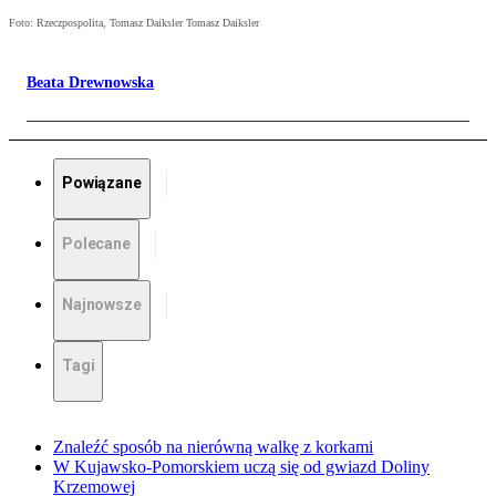
Foto: Rzeczpospolita, Tomasz Daiksler Tomasz Daiksler
Beata Drewnowska
Powiązane
Polecane
Najnowsze
Tagi
Znaleźć sposób na nierówną walkę z korkami
W Kujawsko-Pomorskiem uczą się od gwiazd Doliny
Krzemowej