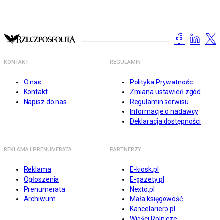
KONTAKT
REGULAMIN
O nas
Polityka Prywatności
Kontakt
Zmiana ustawień zgód
Napisz do nas
Regulamin serwisu
Informacje o nadawcy
Deklaracja dostępności
REKLAMA I PRENUMERATA
PARTNERZY
Reklama
E-kiosk.pl
Ogłoszenia
E-gazety.pl
Prenumerata
Nexto.pl
Archiwum
Mała księgowość
Kancelarierp.pl
Wieści Rolnicze