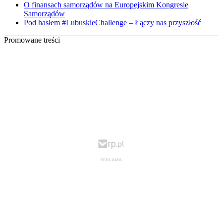
O finansach samorządów na Europejskim Kongresie
Samorządów
Pod hasłem #LubuskieChallenge – Łączy nas przyszłość
Promowane treści