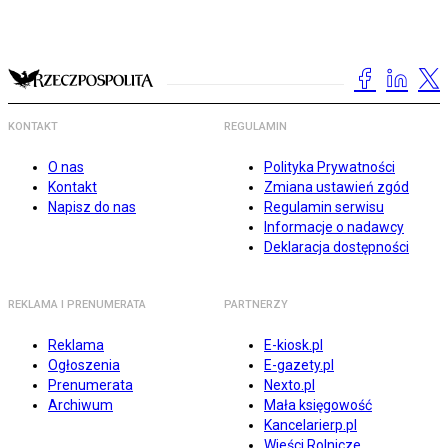
KONTAKT
REGULAMIN
O nas
Polityka Prywatności
Kontakt
Zmiana ustawień zgód
Napisz do nas
Regulamin serwisu
Informacje o nadawcy
Deklaracja dostępności
REKLAMA I PRENUMERATA
PARTNERZY
Reklama
E-kiosk.pl
Ogłoszenia
E-gazety.pl
Prenumerata
Nexto.pl
Archiwum
Mała księgowość
Kancelarierp.pl
Wieści Rolnicze