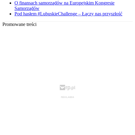
O finansach samorządów na Europejskim Kongresie
Samorządów
Pod hasłem #LubuskieChallenge – Łączy nas przyszłość
Promowane treści