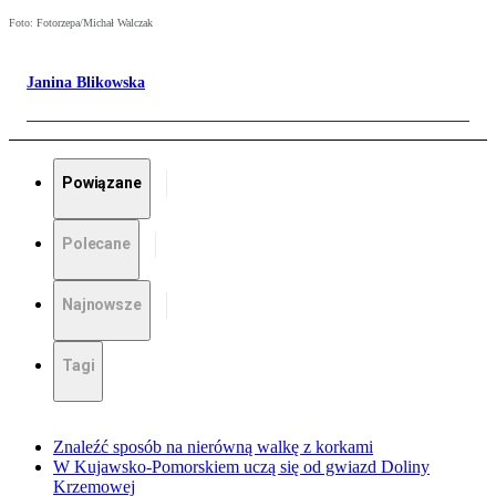
Foto: Fotorzepa/Michał Walczak
Janina Blikowska
Powiązane
Polecane
Najnowsze
Tagi
Znaleźć sposób na nierówną walkę z korkami
W Kujawsko-Pomorskiem uczą się od gwiazd Doliny
Krzemowej