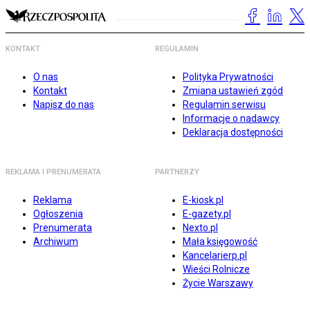
KONTAKT
REGULAMIN
O nas
Polityka Prywatności
Kontakt
Zmiana ustawień zgód
Napisz do nas
Regulamin serwisu
Informacje o nadawcy
Deklaracja dostępności
REKLAMA I PRENUMERATA
PARTNERZY
Reklama
E-kiosk.pl
Ogłoszenia
E-gazety.pl
Prenumerata
Nexto.pl
Archiwum
Mała księgowość
Kancelarierp.pl
Wieści Rolnicze
Życie Warszawy