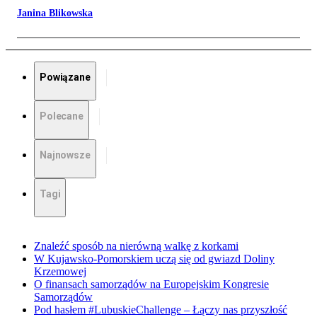
Janina Blikowska
Powiązane
Polecane
Najnowsze
Tagi
Znaleźć sposób na nierówną walkę z korkami
W Kujawsko-Pomorskiem uczą się od gwiazd Doliny
Krzemowej
O finansach samorządów na Europejskim Kongresie
Samorządów
Pod hasłem #LubuskieChallenge – Łączy nas przyszłość