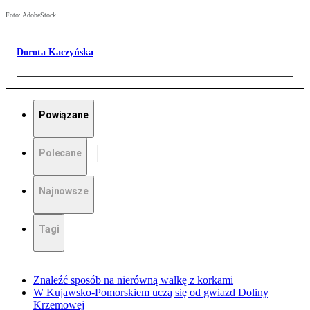
Foto: AdobeStock
Dorota Kaczyńska
Powiązane
Polecane
Najnowsze
Tagi
Znaleźć sposób na nierówną walkę z korkami
W Kujawsko-Pomorskiem uczą się od gwiazd Doliny
Krzemowej