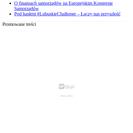
O finansach samorządów na Europejskim Kongresie
Samorządów
Pod hasłem #LubuskieChallenge – Łączy nas przyszłość
Promowane treści