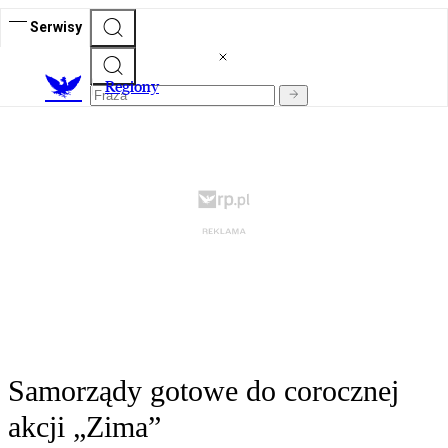
Serwisy
R
egiony
Samorządy gotowe do corocznej
akcji „Zima”