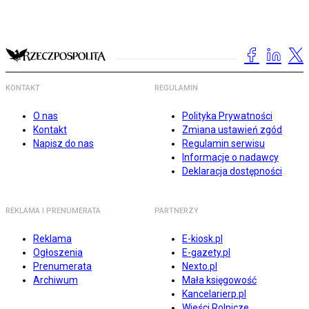
KONTAKT
REGULAMIN
O nas
Polityka Prywatności
Kontakt
Zmiana ustawień zgód
Napisz do nas
Regulamin serwisu
Informacje o nadawcy
Deklaracja dostępności
REKLAMA I PRENUMERATA
PARTNERZY
Reklama
E-kiosk.pl
Ogłoszenia
E-gazety.pl
Prenumerata
Nexto.pl
Archiwum
Mała księgowość
Kancelarierp.pl
Wieści Rolnicze