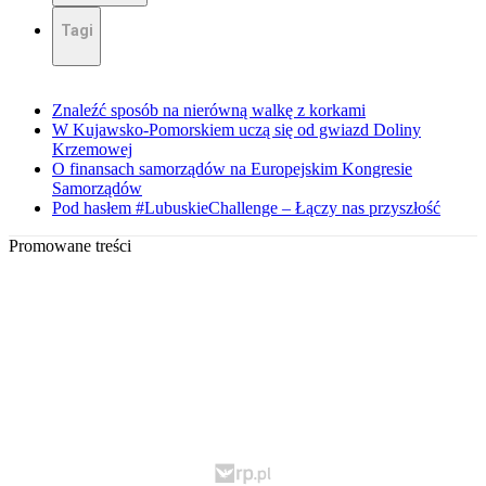
Tagi
Znaleźć sposób na nierówną walkę z korkami
W Kujawsko-Pomorskiem uczą się od gwiazd Doliny
Krzemowej
O finansach samorządów na Europejskim Kongresie
Samorządów
Pod hasłem #LubuskieChallenge – Łączy nas przyszłość
Promowane treści