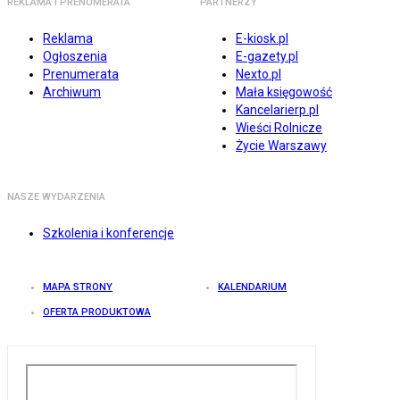
REKLAMA I PRENUMERATA
PARTNERZY
Reklama
E-kiosk.pl
Ogłoszenia
E-gazety.pl
Prenumerata
Nexto.pl
Archiwum
Mała księgowość
Kancelarierp.pl
Wieści Rolnicze
Życie Warszawy
NASZE WYDARZENIA
Szkolenia i konferencje
MAPA STRONY
KALENDARIUM
OFERTA PRODUKTOWA