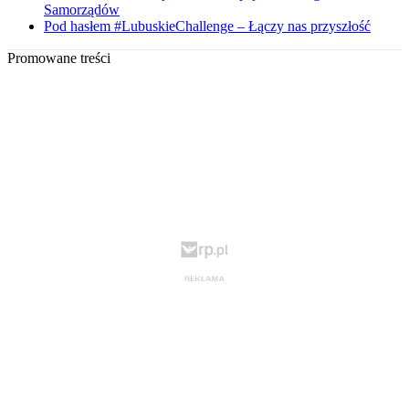
Samorządów
Pod hasłem #LubuskieChallenge – Łączy nas przyszłość
Promowane treści