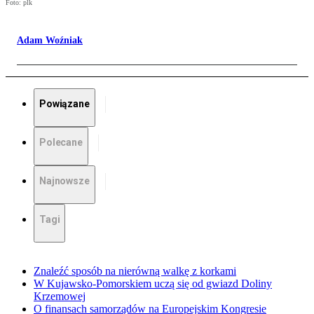
Foto: plk
Adam Woźniak
Powiązane
Polecane
Najnowsze
Tagi
Znaleźć sposób na nierówną walkę z korkami
W Kujawsko-Pomorskiem uczą się od gwiazd Doliny
Krzemowej
O finansach samorządów na Europejskim Kongresie