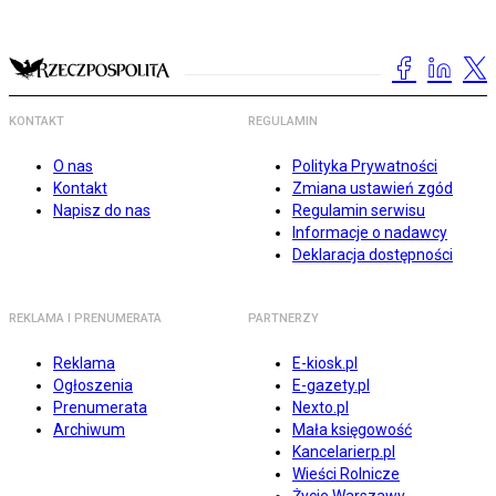
KONTAKT
REGULAMIN
O nas
Polityka Prywatności
Kontakt
Zmiana ustawień zgód
Napisz do nas
Regulamin serwisu
Informacje o nadawcy
Deklaracja dostępności
REKLAMA I PRENUMERATA
PARTNERZY
Reklama
E-kiosk.pl
Ogłoszenia
E-gazety.pl
Prenumerata
Nexto.pl
Archiwum
Mała księgowość
Kancelarierp.pl
Wieści Rolnicze