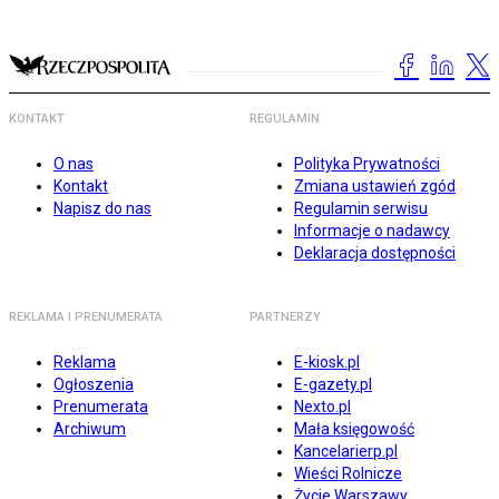
KONTAKT
REGULAMIN
O nas
Polityka Prywatności
Kontakt
Zmiana ustawień zgód
Napisz do nas
Regulamin serwisu
Informacje o nadawcy
Deklaracja dostępności
REKLAMA I PRENUMERATA
PARTNERZY
Reklama
E-kiosk.pl
Ogłoszenia
E-gazety.pl
Prenumerata
Nexto.pl
Archiwum
Mała księgowość
Kancelarierp.pl
Wieści Rolnicze
Życie Warszawy