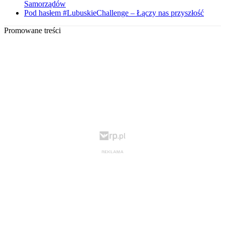
Samorządów
Pod hasłem #LubuskieChallenge – Łączy nas przyszłość
Promowane treści