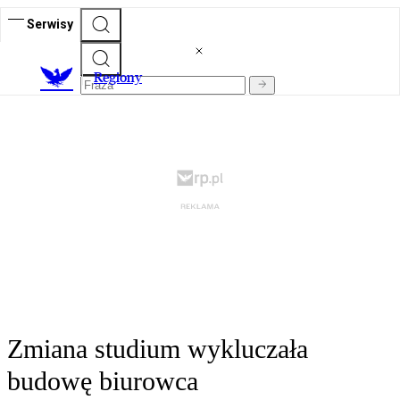
Serwisy
R
egiony
Zmiana studium wykluczała
budowę biurowca