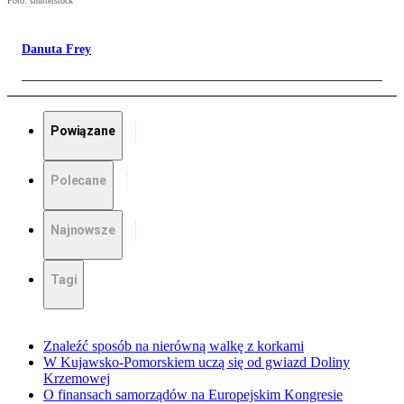
Foto: shutterstock
Danuta Frey
Powiązane
Polecane
Najnowsze
Tagi
Znaleźć sposób na nierówną walkę z korkami
W Kujawsko-Pomorskiem uczą się od gwiazd Doliny
Krzemowej
O finansach samorządów na Europejskim Kongresie