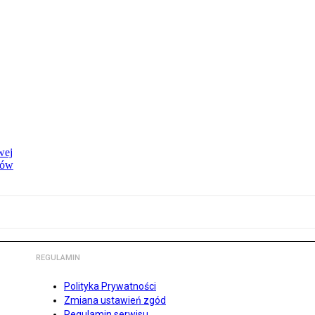
wej
dów
REGULAMIN
Polityka Prywatności
Zmiana ustawień zgód
Regulamin serwisu