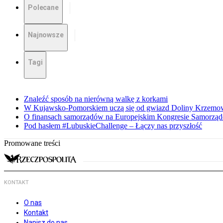
Polecane
Najnowsze
Tagi
Znaleźć sposób na nierówną walkę z korkami
W Kujawsko-Pomorskiem uczą się od gwiazd Doliny Krzemo
O finansach samorządów na Europejskim Kongresie Samorzą
Pod hasłem #LubuskieChallenge – Łączy nas przyszłość
Promowane treści
KONTAKT
O nas
Kontakt
Napisz do nas