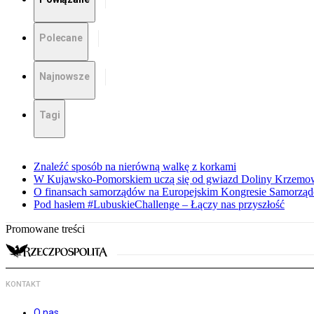
Polecane
Najnowsze
Tagi
Znaleźć sposób na nierówną walkę z korkami
W Kujawsko-Pomorskiem uczą się od gwiazd Doliny Krzemo
O finansach samorządów na Europejskim Kongresie Samorzą
Pod hasłem #LubuskieChallenge – Łączy nas przyszłość
Promowane treści
KONTAKT
O nas