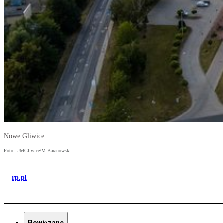
Nowe Gliwice
Foto: UMGliwice/M.Baranowski
rp.pl
Powiązane