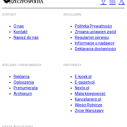
KONTAKT
REGULAMIN
O nas
Polityka Prywatności
Kontakt
Zmiana ustawień zgód
Napisz do nas
Regulamin serwisu
Informacje o nadawcy
Deklaracja dostępności
REKLAMA I PRENUMERATA
PARTNERZY
Reklama
E-kiosk.pl
Ogłoszenia
E-gazety.pl
Prenumerata
Nexto.pl
Archiwum
Mała księgowość
Kancelarierp.pl
Wieści Rolnicze
Życie Warszawy
NASZE WYDARZENIA