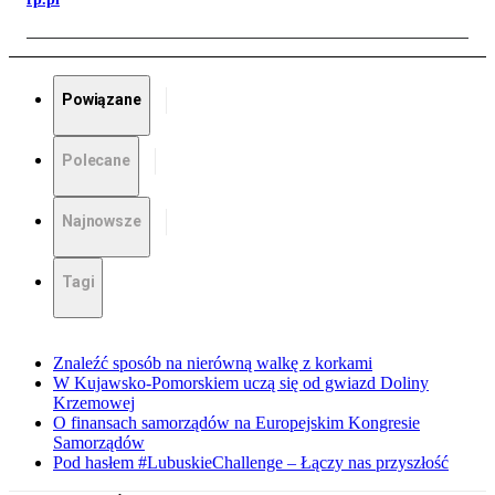
Powiązane
Polecane
Najnowsze
Tagi
Znaleźć sposób na nierówną walkę z korkami
W Kujawsko-Pomorskiem uczą się od gwiazd Doliny
Krzemowej
O finansach samorządów na Europejskim Kongresie
Samorządów
Pod hasłem #LubuskieChallenge – Łączy nas przyszłość