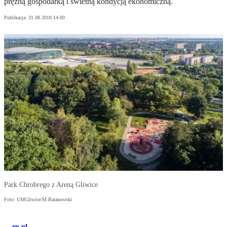
prężną gospodarką i świetną kondycją ekonomiczną.
Publikacja:
31.08.2018 14:00
Park Chrobrego z Areną Gliwice
Foto: UMGliwice/M.Baranowski
rp.pl