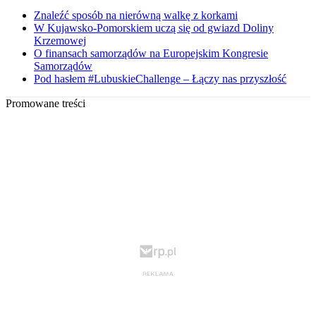
Znaleźć sposób na nierówną walkę z korkami
W Kujawsko-Pomorskiem uczą się od gwiazd Doliny
Krzemowej
O finansach samorządów na Europejskim Kongresie
Samorządów
Pod hasłem #LubuskieChallenge – Łączy nas przyszłość
Promowane treści