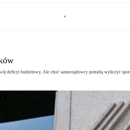
nków
ój deficyt budżetowy. Ale choć samorządowcy potrafią wyliczyć sporo 