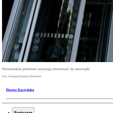
Warszawskim parkietem zaczynają interesować się samorządy
Foto: Fotorzepa/Krzysztof Skłodowski
Dorota Kaczyńska
Powiązane