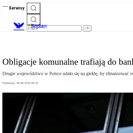
Serwisy
R
egiony
Obligacje komunalne trafiają do ba
Drugie województwo w Polsce udało się na giełdę, by sfinansować sw
Publikacja:
06.08.2018 09:20