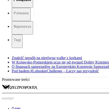
Polecane
Najnowsze
Tagi
Znaleźć sposób na nierówną walkę z korkami
W Kujawsko-Pomorskiem uczą się od gwiazd Doliny Krzemo
O finansach samorządów na Europejskim Kongresie Samorzą
Pod hasłem #LubuskieChallenge – Łączy nas przyszłość
Promowane treści
KONTAKT
O nas