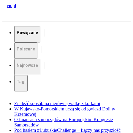
rp.pl
Powiązane
Polecane
Najnowsze
Tagi
Znaleźć sposób na nierówną walkę z korkami
W Kujawsko-Pomorskiem uczą się od gwiazd Doliny
Krzemowej
O finansach samorządów na Europejskim Kongresie
Samorządów
Pod hasłem #LubuskieChallenge – Łączy nas przyszłość