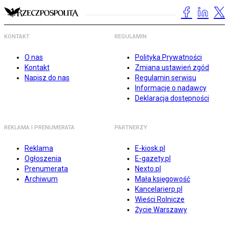
KONTAKT
REGULAMIN
O nas
Polityka Prywatności
Kontakt
Zmiana ustawień zgód
Napisz do nas
Regulamin serwisu
Informacje o nadawcy
Deklaracja dostępności
REKLAMA I PRENUMERATA
PARTNERZY
Reklama
E-kiosk.pl
Ogłoszenia
E-gazety.pl
Prenumerata
Nexto.pl
Archiwum
Mała księgowość
Kancelarierp.pl
Wieści Rolnicze
Życie Warszawy