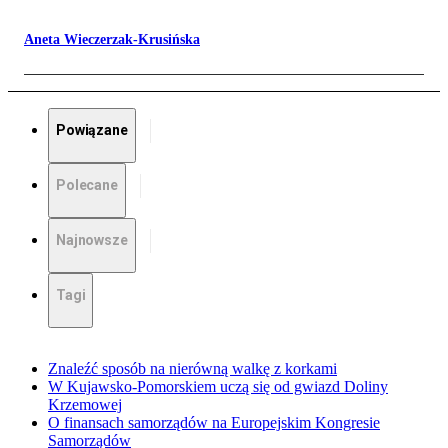
Aneta Wieczerzak-Krusińska
Powiązane
Polecane
Najnowsze
Tagi
Znaleźć sposób na nierówną walkę z korkami
W Kujawsko-Pomorskiem uczą się od gwiazd Doliny
Krzemowej
O finansach samorządów na Europejskim Kongresie
Samorządów