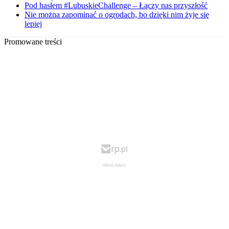
Pod hasłem #LubuskieChallenge – Łączy nas przyszłość
Nie można zapominać o ogrodach, bo dzięki nim żyje się
lepiej
Promowane treści