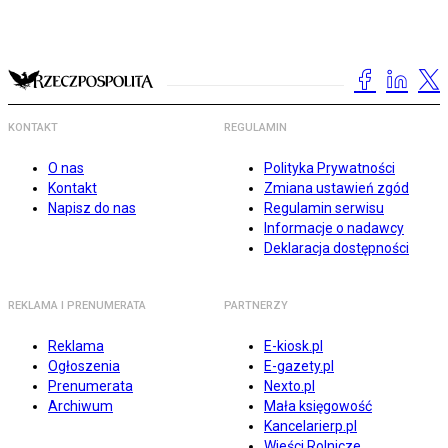
KONTAKT
REGULAMIN
O nas
Polityka Prywatności
Kontakt
Zmiana ustawień zgód
Napisz do nas
Regulamin serwisu
Informacje o nadawcy
Deklaracja dostępności
REKLAMA I PRENUMERATA
PARTNERZY
Reklama
E-kiosk.pl
Ogłoszenia
E-gazety.pl
Prenumerata
Nexto.pl
Archiwum
Mała księgowość
Kancelarierp.pl
Wieści Rolnicze