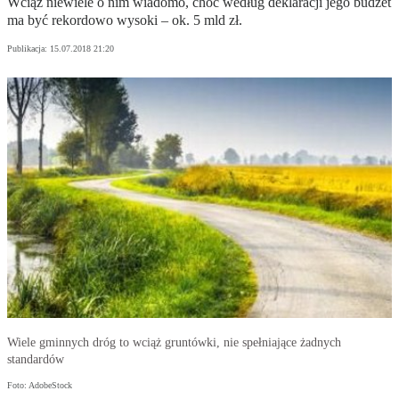
Wciąż niewiele o nim wiadomo, choć według deklaracji jego budżet
ma być rekordowo wysoki – ok. 5 mld zł.
Publikacja:
15.07.2018 21:20
Wiele gminnych dróg to wciąż gruntówki, nie spełniające żadnych
standardów
Foto: AdobeStock