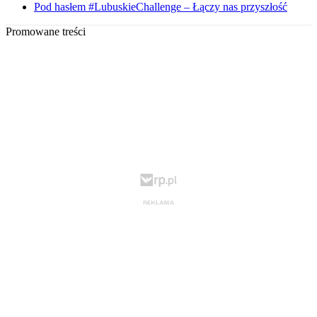
Pod hasłem #LubuskieChallenge – Łączy nas przyszłość
Promowane treści