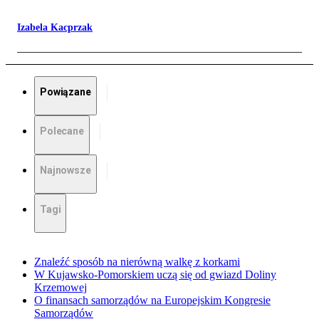
Izabela Kacprzak
Powiązane
Polecane
Najnowsze
Tagi
Znaleźć sposób na nierówną walkę z korkami
W Kujawsko-Pomorskiem uczą się od gwiazd Doliny
Krzemowej
O finansach samorządów na Europejskim Kongresie
Samorządów