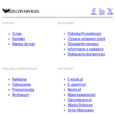
KONTAKT
REGULAMIN
O nas
Polityka Prywatności
Kontakt
Zmiana ustawień zgód
Napisz do nas
Regulamin serwisu
Informacje o nadawcy
Deklaracja dostępności
REKLAMA I PRENUMERATA
PARTNERZY
Reklama
E-kiosk.pl
Ogłoszenia
E-gazety.pl
Prenumerata
Nexto.pl
Archiwum
Mała księgowość
Kancelarierp.pl
Wieści Rolnicze
Życie Warszawy