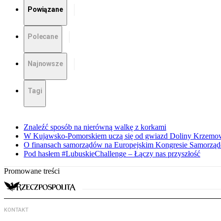
Powiązane
Polecane
Najnowsze
Tagi
Znaleźć sposób na nierówną walkę z korkami
W Kujawsko-Pomorskiem uczą się od gwiazd Doliny Krzemo
O finansach samorządów na Europejskim Kongresie Samorzą
Pod hasłem #LubuskieChallenge – Łączy nas przyszłość
Promowane treści
KONTAKT