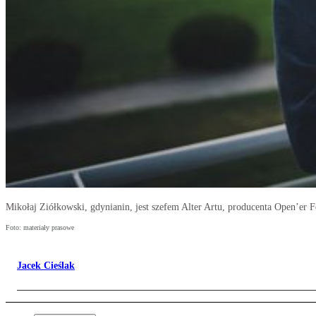
Mikołaj Ziółkowski, gdynianin, jest szefem Alter Artu, producenta Open’er 
Foto: materiały prasowe
Jacek Cieślak